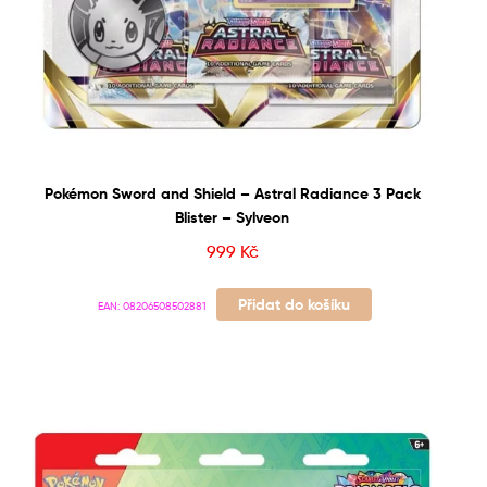
Pokémon Sword and Shield – Astral Radiance 3 Pack
Blister – Sylveon
999
Kč
Přidat do košíku
EAN:
08206508502881