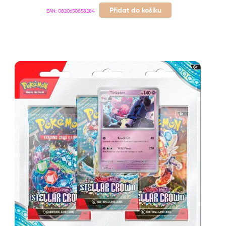
Přidat do košíku
EAN:
0820650858284