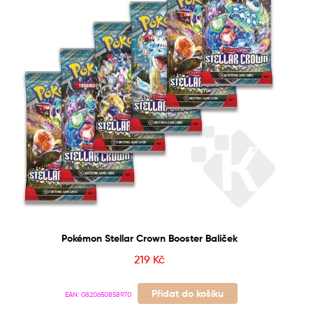
Pokémon Stellar Crown Booster Balíček
219
Kč
Přidat do košíku
EAN:
0820650858970