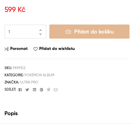
599
Kč
Přidat do košíku
Porovnat
Přidat do wishlistu
SKU:
PKM102
KATEGORIE:
POKÉMON ALBUM
ZNAČKA:
ULTRA PRO
Facebook
Twitter
Linkedin
Google+
Pinterest
Email
SDÍLET:
Popis