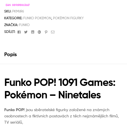
EAN:
889698863667
SKU:
PKM696
KATEGORIE:
FUNKO POKEMON
,
POKÉMON FIGURKY
ZNAČKA:
FUNKO
Facebook
Twitter
Linkedin
Google+
Pinterest
Email
SDÍLET:
Popis
Funko POP! 1091 Games:
Pokémon – Ninetales
Funko POP!
jsou sběratelské figurky založené na známých
osobnostech a fiktivních postavách z těch nejznámějších filmů,
TV seriálů,