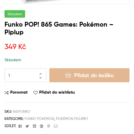
Skladem
Funko POP! 865 Games: Pokémon –
Piplup
349
Kč
Skladem
Přidat do košíku
Porovnat
Přidat do wishlistu
SKU:
865FUNKO
KATEGORIE:
FUNKO POKEMON
,
POKÉMON FIGURKY
Facebook
Twitter
Linkedin
Google+
Pinterest
Email
SDÍLET: