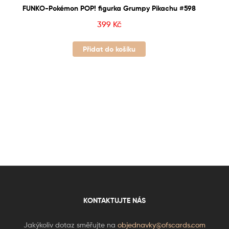
FUNKO-Pokémon POP! figurka Grumpy Pikachu #598
399
Kč
Přidat do košíku
KONTAKTUJTE NÁS
Jakýkoliv dotaz směřujte na
objednavky@ofscards.com