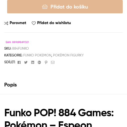
Přidat do košíku
Porovnat
Přidat do wishlistu
EAN:
889698691321
SKU:
884FUNKO
KATEGORIE:
FUNKO POKEMON
,
POKÉMON FIGURKY
Facebook
Twitter
Linkedin
Google+
Pinterest
Email
SDÍLET:
Popis
Funko POP! 884 Games:
Pokémon – Espeon