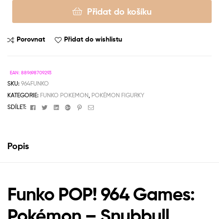
Přidat do košíku
Porovnat
Přidat do wishlistu
EAN:
889698709293
SKU:
964FUNKO
KATEGORIE:
FUNKO POKEMON
,
POKÉMON FIGURKY
Facebook
Twitter
Linkedin
Google+
Pinterest
Email
SDÍLET:
Popis
Funko POP! 964 Games:
Pokémon – Snubbull