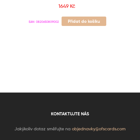
1649
Kč
Přidat do košíku
EAN:
0820650809002
KONTAKTUJTE NÁS
Jakýkoliv dotaz směřujte na
objednavky@ofscards.com