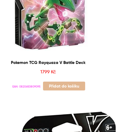
Pokemon TCG Rayquaza V Battle Deck
1799
Kč
Přidat do košíku
EAN:
0820650809095