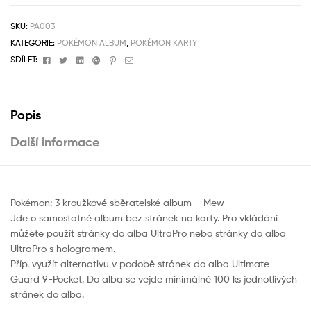
SKU:
PA003
KATEGORIE:
POKÉMON ALBUM
,
POKÉMON KARTY
Facebook
Twitter
Linkedin
Google+
Pinterest
Email
SDÍLET:
Popis
Další informace
Pokémon: 3 kroužkové sběratelské album – Mew
Jde o samostatné album bez stránek na karty. Pro vkládání
můžete použít stránky do alba UltraPro nebo stránky do alba
UltraPro s hologramem.
Příp. využít alternativu v podobě stránek do alba Ultimate
Guard 9-Pocket. Do alba se vejde minimálně 100 ks jednotlivých
stránek do alba.