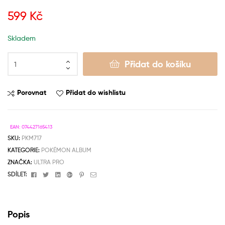
599
Kč
Skladem
Přidat do košíku
Porovnat
Přidat do wishlistu
EAN:
074427165413
SKU:
PKM717
KATEGORIE:
POKÉMON ALBUM
ZNAČKA:
ULTRA PRO
Facebook
Twitter
Linkedin
Google+
Pinterest
Email
SDÍLET:
Popis