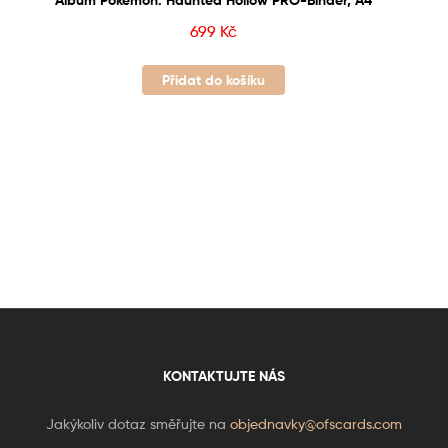
Album Pokémon: Haunted Hollow PRO-Binder, A4
699
Kč
Přidat do košíku
KONTAKTUJTE NÁS
Jakýkoliv dotaz směřujte na
objednavky@ofscards.com