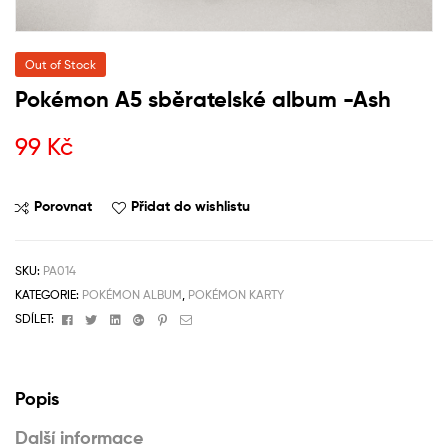
Out of Stock
Pokémon A5 sběratelské album -Ash
99
Kč
Porovnat
Přidat do wishlistu
SKU:
PA014
KATEGORIE:
POKÉMON ALBUM
,
POKÉMON KARTY
Facebook
Twitter
Linkedin
Google+
Pinterest
Email
SDÍLET:
Popis
Další informace