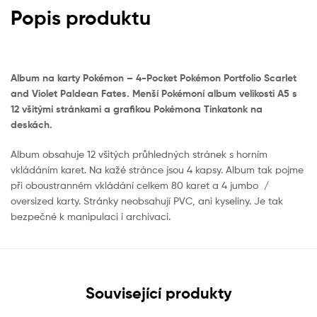
Popis produktu
Album na karty Pokémon – 4-Pocket Pokémon Portfolio Scarlet
and Violet Paldean Fates. Menší Pokémoní album velikosti A5 s
12 všitými stránkami a grafikou Pokémona Tinkatonk na
deskách.
Album obsahuje 12 všitých průhledných stránek s horním
vkládáním karet. Na kažé stránce jsou 4 kapsy. Album tak pojme
při oboustranném vkládání celkem 80 karet a 4 jumbo /
oversized karty. Stránky neobsahují PVC, ani kyseliny. Je tak
bezpečné k manipulaci i archivaci.
Související produkty