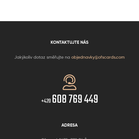
KONTAKTUJTE NÁS
Jakýkoliv dotaz směřujte na
objednavky@ofscards.com
608 769 449
+420
ADRESA