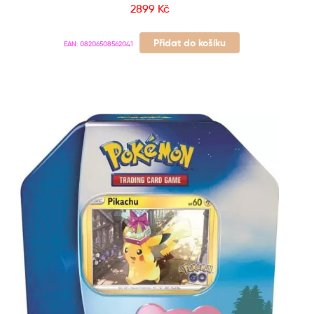
2899
Kč
Přidat do košíku
EAN:
08206508562041