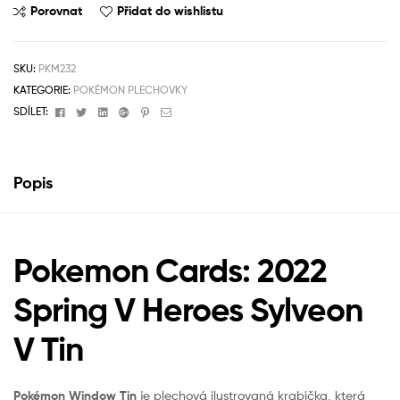
Porovnat
Přidat do wishlistu
SKU:
PKM232
KATEGORIE:
POKÉMON PLECHOVKY
Facebook
Twitter
Linkedin
Google+
Pinterest
Email
SDÍLET:
Popis
Pokemon Cards: 2022
Spring V Heroes Sylveon
V Tin
Pokémon Window Tin
je plechová ilustrovaná krabička, která