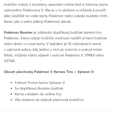
hráčům nabízí 4 boostery, speciální online kód a foilovou kartu
vybraného Pokémona V. Vše je v ní uloženo a můžete ji použít
jako úložiště na vaše karty Pokémon nebo cokoliv budete chtít.
Navíc jde o velmi pěkný Pokémoní dárek.
Pokémon Booster
je základní doplňkový balíček karetní hry
Pokémon, který nabízí hráčům možnost rozšířit si herní balíček
nebo sbírku o nové karty. V každém je 10 náhodných karet
z vybrané edice, kdy jedna z nich je vzácná a pokud máte
štěstí, můžete takto objevit i vzácné Pokémon V, VMAX nebo
VSTAR.
Obsah plechovky Pokémon V Heroes Tins – Sylveon V:
Foilová Promo karta Sylveon V
5x doplňkový Booster balíček
Karta s kódem do online hry
Vše uloženo ve stylové plechové krabičce