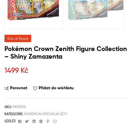
Out of Stock
Pokémon Crown Zenith Figure Collection
– Shiny Zamazenta
1499
Kč
Porovnat
Přidat do wishlistu
SKU:
PKM309
KATEGORIE:
POKÉMON SPECIÁLNÍ SETY
Facebook
Twitter
Linkedin
Google+
Pinterest
Email
SDÍLET: