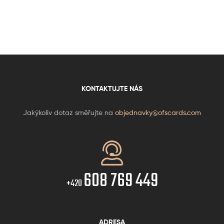
KONTAKTUJTE NÁS
Jakýkoliv dotaz směřujte na
objednavky@ofscards.com
608 769 449
+420
ADRESA