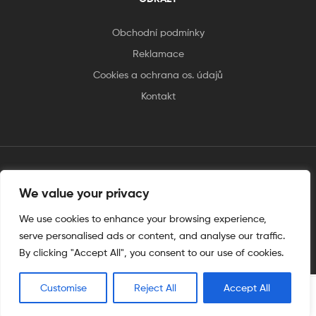
Obchodní podmínky
Reklamace
Cookies a ochrana os. údajů
Kontakt
tento web je vytvořen úplnějinak
We value your privacy
We use cookies to enhance your browsing experience,
serve personalised ads or content, and analyse our traffic.
By clicking "Accept All", you consent to our use of cookies.
Customise
Reject All
Accept All
0
Hledat
Shop
My Account
Hledat
Wishlist