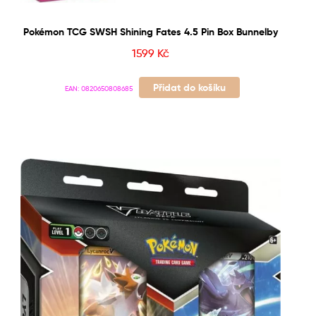
Pokémon TCG SWSH Shining Fates 4.5 Pin Box Bunnelby
1599
Kč
Přidat do košíku
EAN:
0820650808685