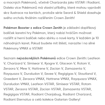
a mocných Pokémonů, včetně Charizarda jako VSTAR i Radiant.
Daleko více Pokémonů má vlastní příběhy, které mohou vyprávět
skrz ilustrace na kartách, protože série Sword & Shield dosahuje
svého vrcholu finálním rozšířením Crown Zenith!
Pokémon Booster z edice Crown Zenith
je základní doplňkový
balíček karetní hry Pokémon, který nabízí hráčům možnost
rozšířit si herní balíček nebo sbírku o nové karty. V každém je 10
náhodných karet. Pokud budete mít štěstí, narazíte i na silné
Pokémony VMAX a VSTAR!
Seznam
nejvzácnějších Pokémonů
edice Crown Zenith: Leafeon
V, Charizard V, Simisear V, Kyogre V, Glaceon V, Rotom V,
Zeraora V, Mew V, Hattrene V, Zacian V, Zamazenta V,
Rayquaza V, Duraludon V, Eevee V, Regigigas V, Stoutland V,
Greedent V, Zeraora VMAX, Hattrene VMAX, Rayquaza VMAX,
Duraludon VMAX, Leafeon VSTAR, Simisear VSTAR, Rotom
VSTAR, Zeraora VSTAR, Zacian VSTAR, Zamazenta VSTAR,
Regigigas VSTAR, Radiant Charjabug, Radiant Charizard,
Radiant Eternatus a celá kolekce Galarian Gallery!