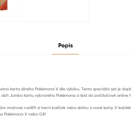
Popis
vána karta silného Pokémona V dle výběru. Tento speciální set je dop
jít obří Jumbo kartu vybraného Pokémona a kód do počítačové online h
áčům možnost rozšířit si herní balíček nebo sbírku o nové karty. V kaž
ného Pokémona V nebo GX!