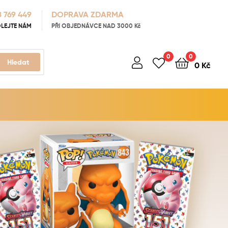
 769 449
DOPRAVA ZDARMA
LEJTE NÁM
PŘI OBJEDNÁVCE NAD 3000 Kč
0
0
Hledat
0
Kč