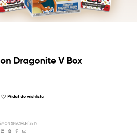
on Dragonite V Box
Přidat do wishlistu
ÉMON SPECIÁLNÍ SETY
book
witter
Linkedin
Google+
Pinterest
Email