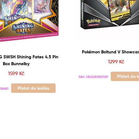
Pokémon Boltund V Showca
 SWSH Shining Fates 4.5 Pin
1299
Kč
Box Bunnelby
1599
Kč
Přidat do 
EAN:
0820650850189
Přidat do košíku
08685