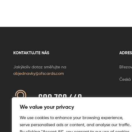
KONTAKTUJTE NÁS
ADRES
Jakýkoliv dotaz směřujte na
Březov
objednavky@ofscards.com
Česká 
608 769 449
Ponděl
+420
We value your privacy
We use cookies to enhance your browsing experience,
serve personalised ads or content, and analyse our traffic.
By clicking "Accept All", you consent to our use of cookies.