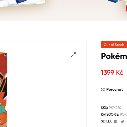
Out of Stock
Pokém
1399
Kč
Porovnat
SKU:
PKM220
KATEGORIE:
POK
Face
T
SDÍLET: