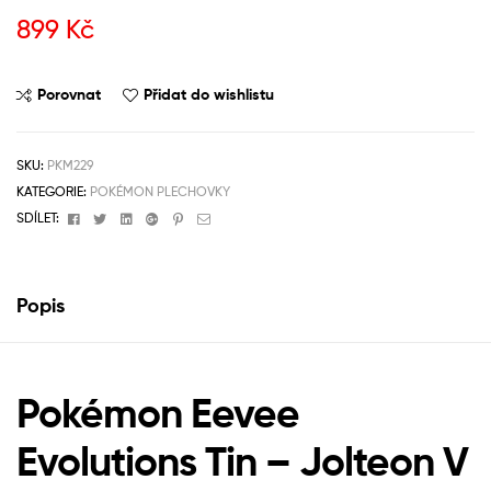
899
Kč
Porovnat
Přidat do wishlistu
SKU:
PKM229
KATEGORIE:
POKÉMON PLECHOVKY
Facebook
Twitter
Linkedin
Google+
Pinterest
Email
SDÍLET:
Popis
Pokémon Eevee
Evolutions Tin – Jolteon V