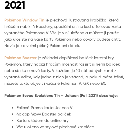
2021
Pokémon Window Tin
je plechová ilustrovaná krabička, která
hráčům nabízí 4 Boostery, speciální online kód a foilovou kartu
vybraného Pokémona V. Vše je v ní uloženo a můžete ji použít
jako úložiště na vaše karty Pokémon nebo cokoliv budete chtít.
Navíc jde o velmi pěkný Pokémoní dárek.
Pokémon Booster
je základní doplňkový balíček karetní hry
Pokémon, který nabízí hráčům možnost rozšířit si herní balíček
nebo sbírku o nové karty. V každém je 10 náhodných karet z
vybrané edice, kdy jedna z nich je vzácná, a pokud máte štěstí,
můžete takto objevit i vzácné Pokémon V, GX nebo EX.
Pokémon Eevee Evolutions Tin – Jolteon (Fall 2021) obsahuje:
Foilová Promo karta Jolteon V
4x doplňkový Booster balíček
Karta s kódem do online hry
Vše uloženo ve stylové plechové krabičce