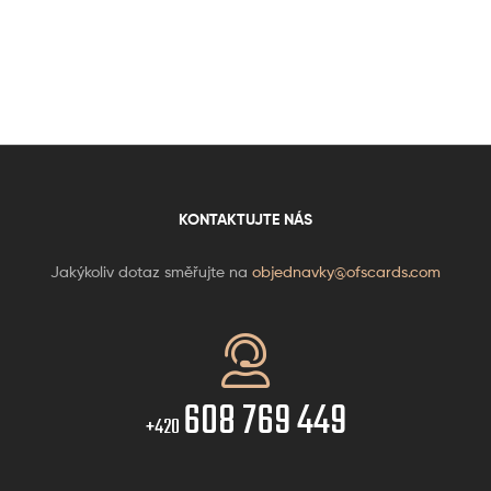
KONTAKTUJTE NÁS
Jakýkoliv dotaz směřujte na
objednavky@ofscards.com
608 769 449
+420