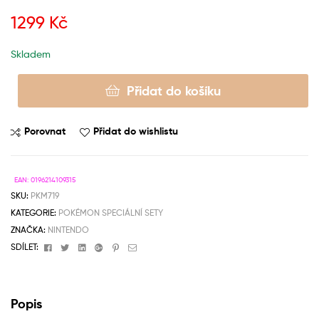
1299
Kč
Skladem
Přidat do košíku
Porovnat
Přidat do wishlistu
EAN:
0196214109315
SKU:
PKM719
KATEGORIE:
POKÉMON SPECIÁLNÍ SETY
ZNAČKA:
NINTENDO
Facebook
Twitter
Linkedin
Google+
Pinterest
Email
SDÍLET:
Popis