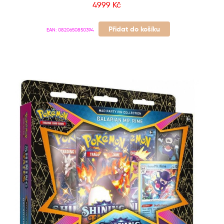
4999
Kč
Přidat do košíku
EAN:
0820650850394