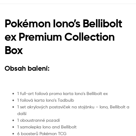
Pokémon Iono’s Bellibolt
ex Premium Collection
Box
Obsah balení:
1 full-art foilová promo karta Iono’s Bellibolt ex
1 foilová karta Iono’s Tadbulb
1 set akrylových postaviček na stojánku – Iono, Bellibolt a
další
1 oboustranné pozadí
1 samolepka Iono and Bellibolt
6 boosterů Pokémon TCG