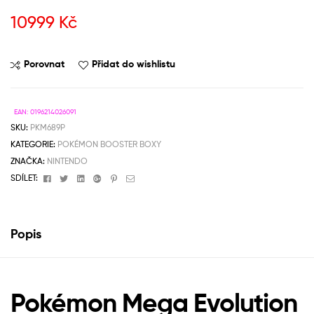
10999
Kč
Porovnat
Přidat do wishlistu
EAN:
0196214026091
SKU:
PKM689P
KATEGORIE:
POKÉMON BOOSTER BOXY
ZNAČKA:
NINTENDO
Facebook
Twitter
Linkedin
Google+
Pinterest
Email
SDÍLET:
Popis
Pokémon Mega Evolution