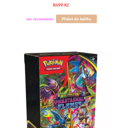
8499
Kč
Přidat do košíku
EAN:
0820650869280