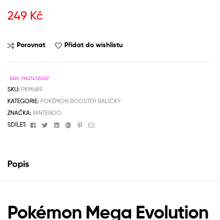
249
Kč
Porovnat
Přidat do wishlistu
EAN:
196214126367
SKU:
PKM689
KATEGORIE:
POKÉMON BOOSTER BALÍČKY
ZNAČKA:
NINTENDO
Facebook
Twitter
Linkedin
Google+
Pinterest
Email
SDÍLET:
Popis
Pokémon Mega Evolution