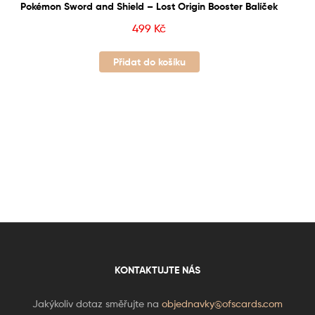
Pokémon Sword and Shield – Lost Origin Booster Balíček
499
Kč
Přidat do košíku
KONTAKTUJTE NÁS
Jakýkoliv dotaz směřujte na
objednavky@ofscards.com