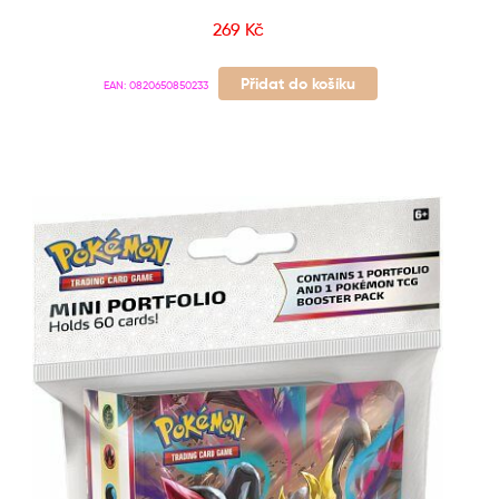
269
Kč
Přidat do košíku
EAN:
0820650850233