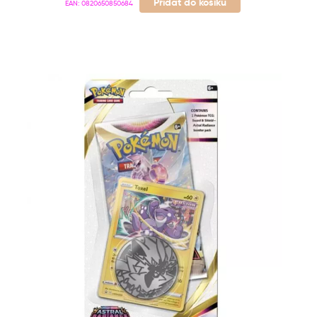
Přidat do košíku
EAN:
0820650850684