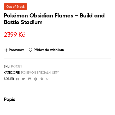
Out of Stock
Pokémon Obsidian Flames – Build and
Battle Stadium
2399
Kč
Porovnat
Přidat do wishlistu
SKU:
PKM381
KATEGORIE:
POKÉMON SPECIÁLNÍ SETY
Facebook
Twitter
Linkedin
Google+
Pinterest
Email
SDÍLET:
Popis