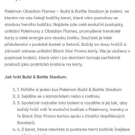
Pokémon Obsidian Flames – Build & Battle Stadium je balení, ve
kterém na vás čekají balíčky karet, které vám pomohou se
stavbou herního balíčku. Najdete zde celé evoluční postupky,
unikátní Pokémony z Obsidian Flames, promyšlené trenérské
karty a také energie pro stavbu balíku. Součástí je také
příslušenství v podobě kostek a žetonů. Každý ze dvou hráčů si
zároveň odnese unikátní Black Star Promo karty. Vše je uloženo v
papírové krabici, která vám i po skončení turnaje perfektně
poslouží jako praktická krabice na karty.
Jak hrát Build & Battle Stadium:
1. Pořiďte si jeden kus Pokémon Build & Battle Stadium
2. Sejděte se s kamarádem nebo s rodinou
3. Společně rozbalte toto balení a rozdělte si jej tak, aby
každý hráč měl 1x evoluční balíček s Pokémony, trenéry a
1x Black Star Promo kartou spolu s čtveřicí doplňkových
Boosterů.
4. Z karet, které otevřete si postavte herní balíček (nejlépe