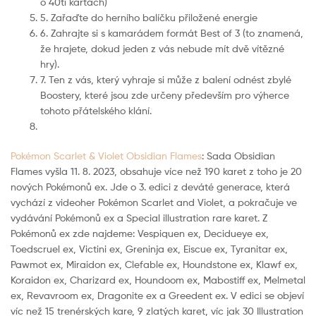
o 40ti kartách)
5. Zařaďte do herního balíčku přiložené energie
6. Zahrajte si s kamarádem formát Best of 3 (to znamená,
že hrajete, dokud jeden z vás nebude mít dvě vítězné
hry).
7. Ten z vás, který vyhraje si může z balení odnést zbylé
Boostery, které jsou zde určeny především pro výherce
tohoto přátelského klání.
Pokémon Scarlet & Violet Obsidian Flames
: Sada Obsidian
Flames vyšla 11. 8. 2023, obsahuje více než 190 karet z toho je 20
nových Pokémonů ex. Jde o 3. edici z deváté generace, která
vychází z videoher Pokémon Scarlet and Violet, a pokračuje ve
vydávání Pokémonů ex a Special illustration rare karet. Z
Pokémonů ex zde najdeme: Vespiquen ex, Decidueye ex,
Toedscruel ex, Victini ex, Greninja ex, Eiscue ex, Tyranitar ex,
Pawmot ex, Miraidon ex, Clefable ex, Houndstone ex, Klawf ex,
Koraidon ex, Charizard ex, Houndoom ex, Mabostiff ex, Melmetal
ex, Revavroom ex, Dragonite ex a Greedent ex. V edici se objeví
víc než 15 trenérských kare, 9 zlatých karet, víc jak 30 Illustration