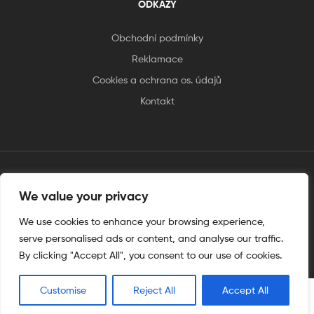
ODKAZY
Obchodní podmínky
Reklamace
Cookies a ochrana os. údajů
Kontakt
We value your privacy
tento web je vytvořen úplnějinak
We use cookies to enhance your browsing experience,
serve personalised ads or content, and analyse our traffic.
By clicking "Accept All", you consent to our use of cookies.
Customise
Reject All
Accept All
0
Hledat
Shop
My Account
Hledat
Wishlist