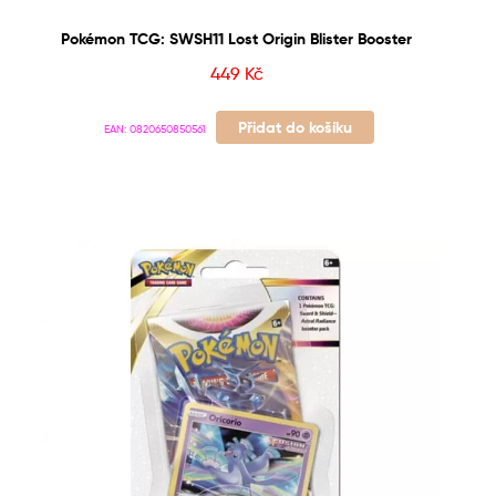
Pokémon TCG: SWSH11 Lost Origin Blister Booster
449
Kč
Přidat do košíku
EAN:
0820650850561