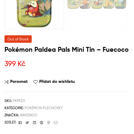
Out of Stock
Pokémon Paldea Pals Mini Tin – Fuecoco
399
Kč
Porovnat
Přidat do wishlistu
SKU:
PKM321
KATEGORIE:
POKÉMON PLECHOVKY
ZNAČKA:
NINTENDO
Facebook
Twitter
Linkedin
Google+
Pinterest
Email
SDÍLET: