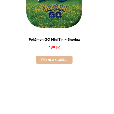
Pokémon GO Mini Tin – Snorlax
499
Kč
Přidat do košíku