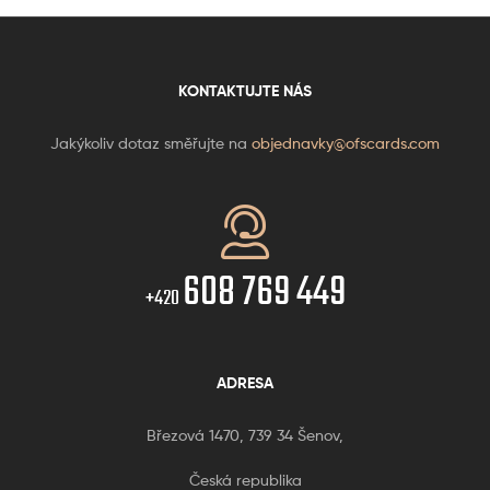
KONTAKTUJTE NÁS
Jakýkoliv dotaz směřujte na
objednavky@ofscards.com
608 769 449
+420
ADRESA
Březová 1470, 739 34 Šenov,
Česká republika