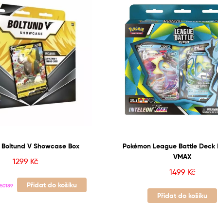
 Boltund V Showcase Box
Pokémon League Battle Deck 
VMAX
1299
Kč
1499
Kč
Přidat do košíku
50189
Přidat do košíku