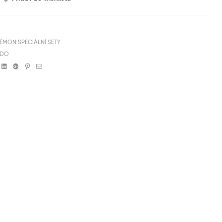
ÉMON SPECIÁLNÍ SETY
NDO
book
witter
Linkedin
Google+
Pinterest
Email