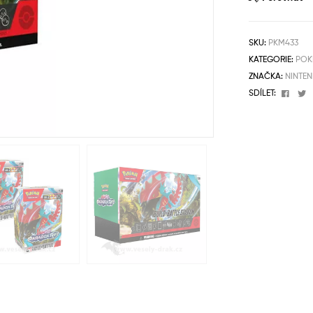
SKU:
PKM433
KATEGORIE:
POK
ZNAČKA:
NINTE
Face
T
SDÍLET: