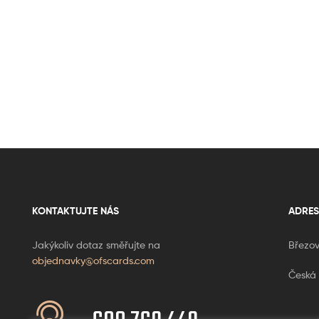
KONTAKTUJTE NÁS
ADRES
Jakýkoliv dotaz směřujte na
Březov
objednavky@ofscards.com
Česká 