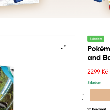
Skladem
Pokémo
and Ba
2299
Kč
Skladem
Porovnat