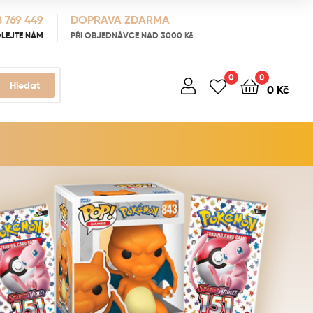
 769 449
DOPRAVA ZDARMA
LEJTE NÁM
PŘI OBJEDNÁVCE NAD 3000 Kč
0
0
Hledat
0
Kč