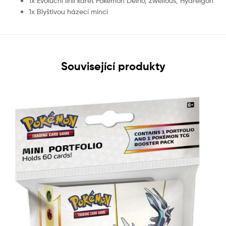
1x Evoluční linii karet Pokémon Deino, Zweilous, Hydreigon
1x Blyštivou házecí minci
Související produkty