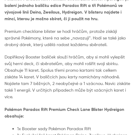
balení jednoho balíčku edice Paradox Rift a tří Pokémonů ve
vývojové linii Deino, Zweilous, Hydreigon. V blisteru najdete i
minci, kterou je možno sbírat, či ji použít na hru.
Premium checklane blister se hodí hráčům, protože získájí
správné Pokémony, které na sebe „navazují“. Hodí se také jako
drobný dárek, který udělá radost každému sběrateli.
Doplňkový Booster balíček slouží hráčům, aby si mohli vylepšit
svůj herní deck, či sběratelům, aby mohli rošířit svoji sbírku.
Obsahuje 11 karet. Spolus třemi promo kartami tak celkem
získáte 14 karet. V balíčcích jsou karty namíchány náhodně.
Najdete tam 7 běžných, 2 neobyčejné a 1 vzácnou. Navíc získáte
také 1 energii. V určitých případech může být vzácných karet i
více.
Pokémon Paradox Rift Premium Check Lane Blister Hydreigon
obsahuje:
1x Booster sady Pokémon Paradox Rift