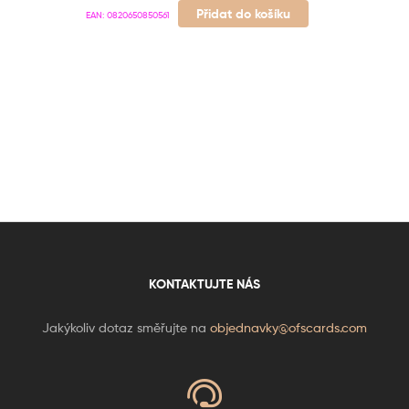
Přidat do košíku
EAN:
0820650850561
KONTAKTUJTE NÁS
Jakýkoliv dotaz směřujte na
objednavky@ofscards.com