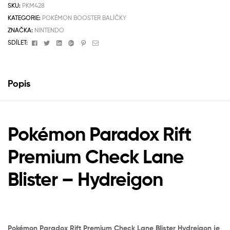
SKU:
PKM428
KATEGORIE:
POKÉMON BOOSTER BALÍČKY
ZNAČKA:
NINTENDO
Facebook
Twitter
Linkedin
Google+
Pinterest
Email
SDÍLET:
Popis
Pokémon Paradox Rift
Premium Check Lane
Blister – Hydreigon
Pokémon Paradox Rift Premium Check Lane Blister Hydreigon je