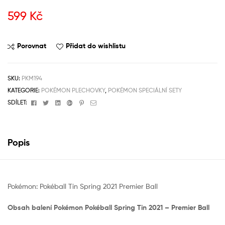
599
Kč
Porovnat
Přidat do wishlistu
SKU:
PKM194
KATEGORIE:
POKÉMON PLECHOVKY
,
POKÉMON SPECIÁLNÍ SETY
Facebook
Twitter
Linkedin
Google+
Pinterest
Email
SDÍLET:
Popis
Pokémon: Pokéball Tin Spring 2021 Premier Ball
Obsah balení Pokémon Pokéball Spring Tin 2021 – Premier Ball