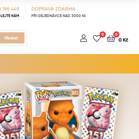
 769 449
DOPRAVA ZDARMA
LEJTE NÁM
PŘI OBJEDNÁVCE NAD 3000 Kč
0
0
Hledat
0
Kč