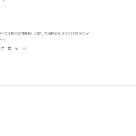
4
ÉMON BOOSTER BALÍČKY
,
POKÉMON BOOSTER BOXY
NDO
book
witter
Linkedin
Google+
Pinterest
Email