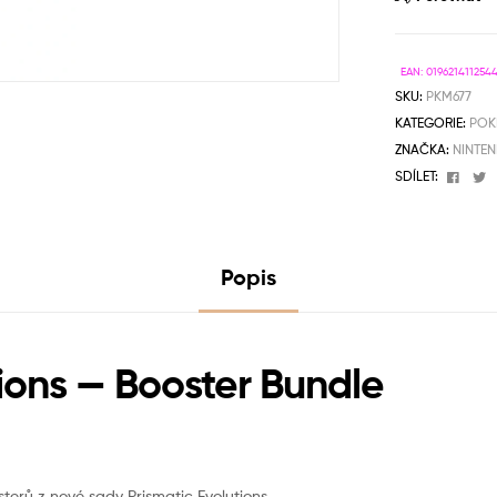
EAN:
019621411254
SKU:
PKM677
KATEGORIE:
POK
ZNAČKA:
NINTE
Face
T
SDÍLET:
Popis
ions — Booster Bundle
erů z nové sady Prismatic Evolutions.