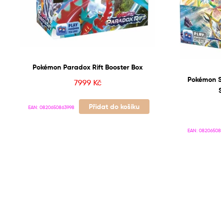
Pokémon Paradox Rift Booster Box
Pokémon Sw
7999
Kč
Přidat do košíku
EAN:
0820650863998
EAN:
08206508