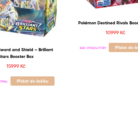
Pokémon Destined Rivals Boos
10999
Kč
Přidat do k
EAN:
0196214111189
ord and Shield – Brilliant
Stars Booster Box
15999
Kč
Přidat do košíku
19964