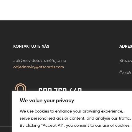
KONTAKTUJTE NÁS
ADRES
Jakýkoliv dotaz směřujte na
Březov
objednavky@ofscards.com
Česká 
608 769 449
Ponděl
+420
We value your privacy
We use cookies to enhance your browsing experience,
serve personalised ads or content, and analyse our traffic.
By clicking "Accept All", you consent to our use of cookies.