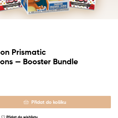
on Prismatic
ions — Booster Bundle
Přidat do košíku
Přidat do wishlistu