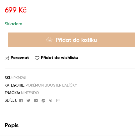
699
Kč
Skladem
Přidat do košíku
Porovnat
Přidat do wishlistu
SKU:
PKM261
KATEGORIE:
POKÉMON BOOSTER BALÍČKY
ZNAČKA:
NINTENDO
Facebook
Twitter
Linkedin
Google+
Pinterest
Email
SDÍLET:
Popis