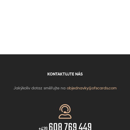
KONTAKTUJTE NÁS
Jakýkoliv dotaz směřujte na
objednavky@ofscards.com
608 769 449
+420