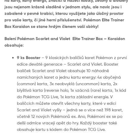
na karty, karty energií, značící a házecí kostky, žetony a dividery
jsou nejenom krásně sladěné v jednom stylu, ale navíc jsou i
zabalené v pevné krabici, kterou využijete jako úložný prostor
pro vaše karty, či jiné herní příslušenství. Pokémon Elite Trainer
Box Koraidon se stane hrdým členem vaší sbírky!
Balení Pokémon Scarlet and Violet Elite Trainer Box – Koraidon
obsahuje:
9 ks Booster
– 9 klasických balíčků karet Pokémon z první
edice deváté generace – Scarlet and Violet. Booster
balíček Scarlet and Violet obsahuje 10 náhodně
namíchaných karet a jednu kartu energy: 4x obyčejná
(common) karta, 3x neobvyklá (uncommon) karta, 2x
blyštivá karta (reverse holo, 1x vzácná (rare) karta, 1x kód
do Pokémon TCG Live, 1x karta základní energie. V
balíčcích můžete otevřít všechny karty, které v edici
Scarlet and Violet vyšly – jedná se o více než 198 karet,
včetně 12 nových Pokémonů ex. Ano, Pokémoni ex se po
delší odmlce vracejí opět do hry. Každý booster také
obsahuje kartu s kódem do Pokémon TCG Live.