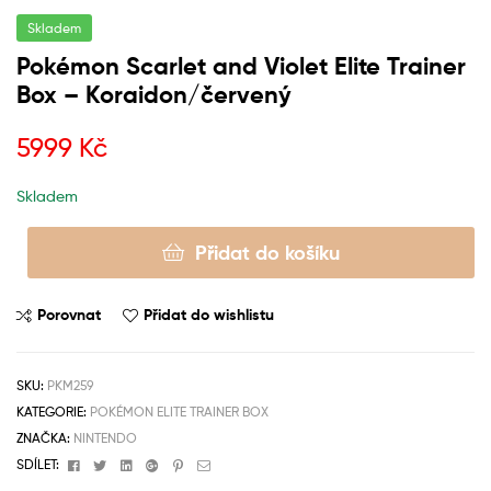
Skladem
Pokémon Scarlet and Violet Elite Trainer
Box – Koraidon/červený
5999
Kč
Skladem
Přidat do košíku
Porovnat
Přidat do wishlistu
SKU:
PKM259
KATEGORIE:
POKÉMON ELITE TRAINER BOX
ZNAČKA:
NINTENDO
Facebook
Twitter
Linkedin
Google+
Pinterest
Email
SDÍLET: