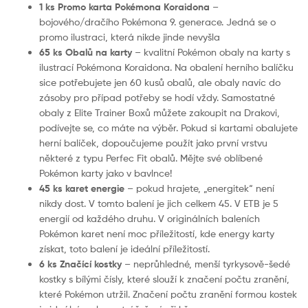
1 ks Promo karta Pokémona Koraidona
–
bojového/dračího Pokémona 9. generace. Jedná se o
promo ilustraci, která nikde jinde nevyšla
65 ks Obalů na karty
– kvalitní Pokémon obaly na karty s
ilustrací Pokémona Koraidona. Na obalení herního balíčku
sice potřebujete jen 60 kusů obalů, ale obaly navíc do
zásoby pro případ potřeby se hodí vždy. Samostatné
obaly z Elite Trainer Boxů můžete zakoupit na Drakovi,
podívejte se, co máte na výběr. Pokud si kartami obalujete
herní balíček, dopoučujeme použít jako první vrstvu
některé z typu Perfec Fit obalů. Mějte své oblíbené
Pokémon karty jako v bavlnce!
45 ks karet energie
– pokud hrajete, „energitek“ není
nikdy dost. V tomto balení je jich celkem 45. V ETB je 5
energií od každého druhu. V originálních baleních
Pokémon karet není moc příležitostí, kde energy karty
získat, toto balení je ideální příležitostí.
6 ks Značící kostky
– neprůhledné, menší tyrkysově-šedé
kostky s bílými čísly, které slouží k značení počtu zranění,
které Pokémon utržil. Značení počtu zranění formou kostek