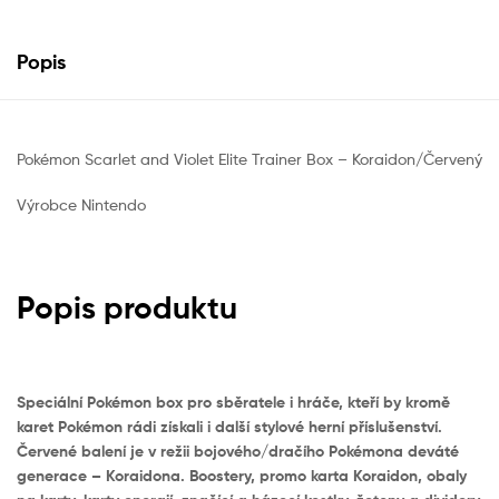
Popis
Pokémon Scarlet and Violet Elite Trainer Box – Koraidon/Červený
Výrobce Nintendo
Popis produktu
Speciální Pokémon box pro sběratele i hráče, kteří by kromě
karet Pokémon rádi získali i další stylové herní příslušenství.
Červené balení je v režii bojového/dračího Pokémona deváté
generace – Koraidona. Boostery, promo karta Koraidon, obaly