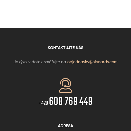
KONTAKTUJTE NÁS
Jakýkoliv dotaz směřujte na
objednavky@ofscards.com
608 769 449
+420
ADRESA