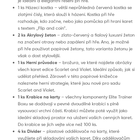
je ideální a elegantní řešení při hře.
1 ks Házecí kostka – větší neprůhledná červená kostka se
zlatými čísly, která slouží k házení. Kostka při hře
rozhoduje, kdo začne, nebo jako pomůcka při hraní karet
s textem „Flip and coin“.
2 ks Akrylový žeton
– zlato-červený a fialový luxusní žeton
na značení otravy nebo zapálení při hře. Ano, je možné
při hře používat papírové žetony, tato varianta žetonu je
však o dost stylovější.
1 ks Herní průvodce
– brožura, ve které najdete obrázky
všech karet edice Scarlet and Violet. Ideální způsob, jak si
udělat přehled. Zároveň v této papírové knížečce
naleznete herní strategie, které jsou nové pro sadu
Scarlet and Violet.
1 ks Krabice na karty
– všechny komponenty Elite Trainer
Boxu se dodávají v pevné dvoudílné krabici s plně
vysouvací vrchní částí. Krabici můžete poté využít jako
ideální skladový prostor na uložení vašich cenných karet.
Do krabice se jich vejte více než 100 ks.
4 ks Divider
– plastové oddělovače na karty, které
využijete při skladování vašich karet. Díky oddělovačům