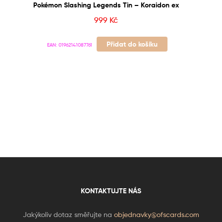
Pokémon Slashing Legends Tin – Koraidon ex
999
Kč
Přidat do košíku
EAN:
01962141087761
KONTAKTUJTE NÁS
Jakýkoliv dotaz směřujte na
objednavky@ofscards.com