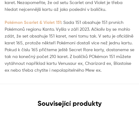
karet. Nezapomeňte, že od setu Scarlet and Violet je třeba
hledat nejcennější kartu až jako poslední v balíčku.
Pokémon Scarlet & Violet 151
: Sada 151 obsahuje 151 prvních
Pokémonů regionu Kanto. Vyšla v září 2023. Ačkoliv by se mohlo
zdát, že set obsahuje 151 karet, není tomu tak. V setu je oficiálně
karet 165, protože někteří Pokémoni dostali více než jednu kartu.
Pokud k číslu 165 přičteme ještě Secret Rare karty, dostaneme se
tak na konečný počet 210 karet. Z balíčků POkémon 151 můžete
vytáhnout například kartu Venusaur ex, Charizard ex, Blastoise
ex nebo třeba chytíte i nepolapitelného Mew ex.
Související produkty