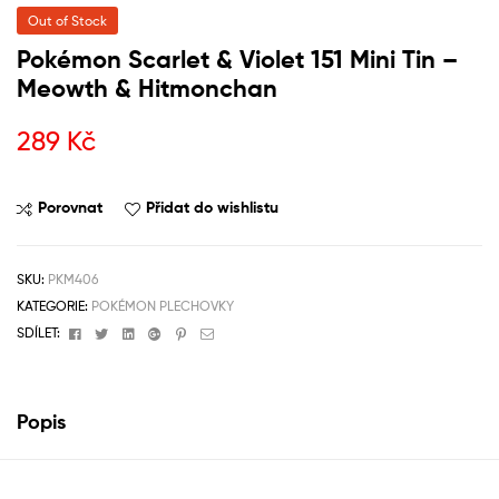
Out of Stock
Pokémon Scarlet & Violet 151 Mini Tin –
Meowth & Hitmonchan
289
Kč
Porovnat
Přidat do wishlistu
SKU:
PKM406
KATEGORIE:
POKÉMON PLECHOVKY
Facebook
Twitter
Linkedin
Google+
Pinterest
Email
SDÍLET:
Popis