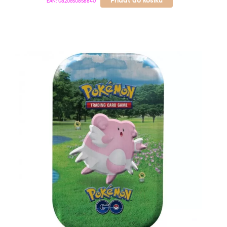
EAN:
0820650858840