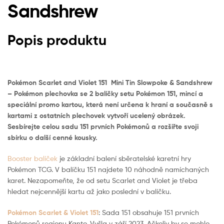
Sandshrew
Popis produktu
Pokémon Scarlet and Violet 151 Mini Tin Slowpoke & Sandshrew
– Pokémon plechovka se 2 balíčky setu Pokémon 151, mincí a
speciální promo kartou, která není určena k hraní a současně s
kartami z ostatních plechovek vytvoří ucelený obrázek.
Sesbírejte celou sadu 151 prvních Pokémonů a rozšiřte svoji
sbírku o další cenné kousky.
Booster balíček
je základní balení sběratelské karetní hry
Pokémon TCG. V balíčku 151 najdete 10 náhodně namíchaných
karet. Nezapomeňte, že od setu Scarlet and Violet je třeba
hledat nejcennější kartu až jako poslední v balíčku.
Pokémon Scarlet & Violet 151
: Sada 151 obsahuje 151 prvních
Pokémonů regionu Kanto. Vyšla v září 2023. Ačkoliv by se mohlo