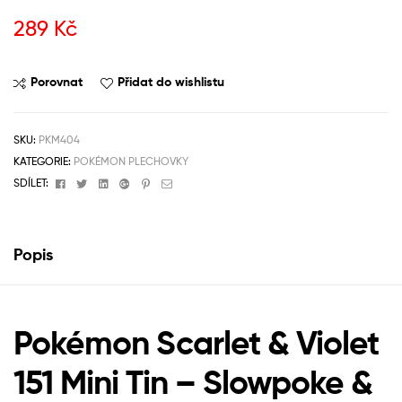
289
Kč
Porovnat
Přidat do wishlistu
SKU:
PKM404
KATEGORIE:
POKÉMON PLECHOVKY
Facebook
Twitter
Linkedin
Google+
Pinterest
Email
SDÍLET:
Popis
Pokémon Scarlet & Violet
151 Mini Tin – Slowpoke &