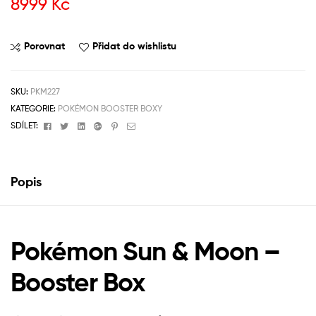
8999
Kč
Porovnat
Přidat do wishlistu
SKU:
PKM227
KATEGORIE:
POKÉMON BOOSTER BOXY
Facebook
Twitter
Linkedin
Google+
Pinterest
Email
SDÍLET:
Popis
Pokémon Sun & Moon –
Booster Box