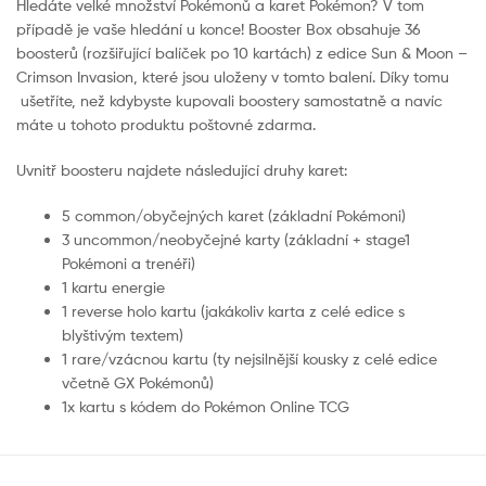
Hledáte velké množství Pokémonů a karet Pokémon? V tom
případě je vaše hledání u konce! Booster Box obsahuje 36
boosterů (rozšiřující balíček po 10 kartách) z edice Sun & Moon –
Crimson Invasion, které jsou uloženy v tomto balení. Díky tomu
ušetříte, než kdybyste kupovali boostery samostatně a navíc
máte u tohoto produktu poštovné zdarma.
Uvnitř boosteru najdete následující druhy karet:
5 common/obyčejných karet (základní Pokémoni)
3 uncommon/neobyčejné karty (základní + stage1
Pokémoni a trenéři)
1 kartu energie
1 reverse holo kartu (jakákoliv karta z celé edice s
blyštivým textem)
1 rare/vzácnou kartu (ty nejsilnější kousky z celé edice
včetně GX Pokémonů)
1x kartu s kódem do Pokémon Online TCG