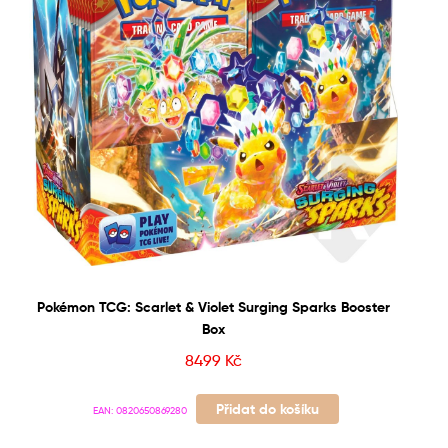
Pokémon TCG: Scarlet & Violet Surging Sparks Booster
Box
8499
Kč
Přidat do košíku
EAN:
0820650869280