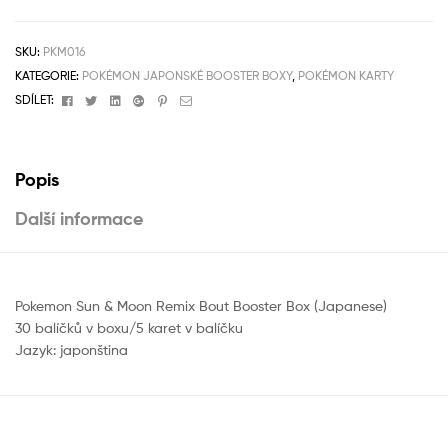
SKU:
PKM016
KATEGORIE:
POKÉMON JAPONSKÉ BOOSTER BOXY
,
POKÉMON KARTY
Facebook
Twitter
Linkedin
Google+
Pinterest
Email
SDÍLET:
Popis
Další informace
Pokemon Sun & Moon Remix Bout Booster Box (Japanese)
30 balíčků v boxu/5 karet v balíčku
Jazyk: japonština