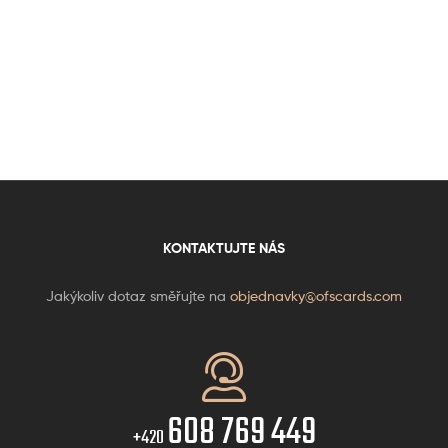
KONTAKTUJTE NÁS
Jakýkoliv dotaz směřujte na
objednavky@ofscards.com
608 769 449
+420