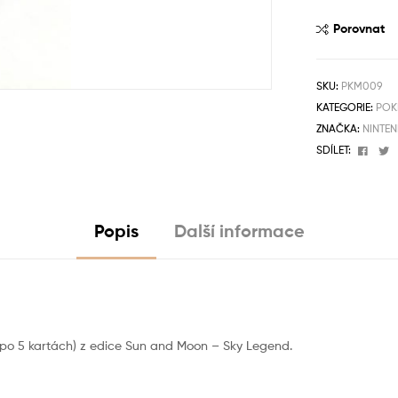
Porovnat
SKU:
PKM009
KATEGORIE:
POK
ZNAČKA:
NINTE
Face
T
SDÍLET:
Popis
Další informace
k po 5 kartách) z edice Sun and Moon – Sky Legend.