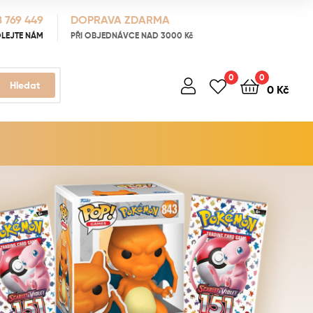
 769 449
DOPRAVA ZDARMA
LEJTE NÁM
PŘI OBJEDNÁVCE NAD 3000 Kč
0
0
Hledat
0
Kč