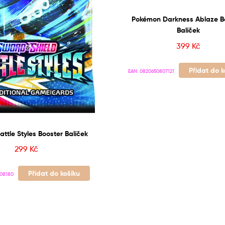
Pokémon Darkness Ablaze B
Balíček
399
Kč
Přidat do k
EAN:
0820650807121
ttle Styles Booster Balíček
299
Kč
Přidat do košíku
08180