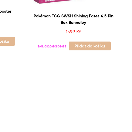
ooster
Pokémon TCG SWSH Shining Fates 4.5 Pin
Box Bunnelby
1599
Kč
ošíku
Přidat do košíku
EAN:
0820650808685