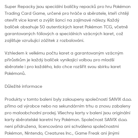
Super Repacky jsou speciální balíčky repacků pro hru Pokémon
Trading Card Game, určené pro hráče a sběratele, kteří chtějí
otevřít více karet a zvýšit šanci na zajímavé nálezy. Každý
balíček obsahuje 50 autentických karet Pokémon TCG, včetně
garantovaných fóliových a speciálních vzácných karet, což
zajišťuje vzrušující zážitek z rozbalování.
Vzhledem k velkému počtu karet a garantovaným vzácným
přírůstkům je každý balíček vynikající volbou pro mladší
sběratele i pro každého, kdo chce rozšířit svou sbírku karet
Pokémonů.
Důležité informace
Produkty v tomto balení byly zakoupeny společností SAIVIX d.o.o.
přímo od výrobce nebo na sekundárním trhu a znovu zabaleny
pro maloobchodní prodej. Všechny karty v balení jsou originální
karty sběratelské karetní hry Pokémon. Společnost SAIVIX d.o.o.
není přidružena, licencována ani schválena společnostmi
Pokémon, Nintendo, Creatures Inc., Game Freak ani jinými