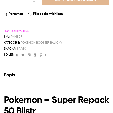
Porovnat
Přidat do wishlistu
EAN:
3830089650035
SKU:
PKM807
KATEGORIE:
POKÉMON BOOSTER BALÍČKY
ZNAČKA:
SAIVIX
Facebook
Twitter
Linkedin
Google+
Pinterest
Email
SDÍLET:
Popis
Pokemon – Super Repack
50 Blistr