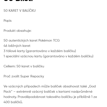
50 KARET V BALÍČKU
Popis
Produkt obsahuje:
50 autentických karet Pokémon TCG
46 běžných karet
3 fóliové karty (garantováno v každém balíčku)
1 speciální vzácnou kartu (garantováno v každém balíčku)
Celkem: 50 karet v balíčku
Proč zvolit Super Repacky
Ve vzácných případech může balíček obsahovat také „God
Pack“ – extrémně vzácný balíček s kartami nadprůměrné
hodnoty. Pravděpodobnost takového balíčku je přibližně 1 ze
400 balíčků.