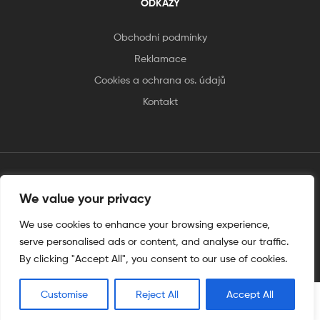
ODKAZY
Obchodní podmínky
Reklamace
Cookies a ochrana os. údajů
Kontakt
tento web je vytvořen úplnějinak
We value your privacy
We use cookies to enhance your browsing experience,
serve personalised ads or content, and analyse our traffic.
By clicking "Accept All", you consent to our use of cookies.
Customise
Reject All
Accept All
0
Hledat
Shop
My Account
Hledat
Wishlist