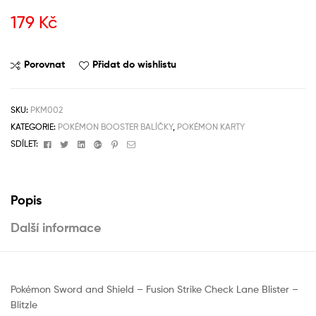
179
Kč
Porovnat
Přidat do wishlistu
SKU:
PKM002
KATEGORIE:
POKÉMON BOOSTER BALÍČKY
,
POKÉMON KARTY
Facebook
Twitter
Linkedin
Google+
Pinterest
Email
SDÍLET:
Popis
Další informace
Pokémon Sword and Shield – Fusion Strike Check Lane Blister –
Blitzle