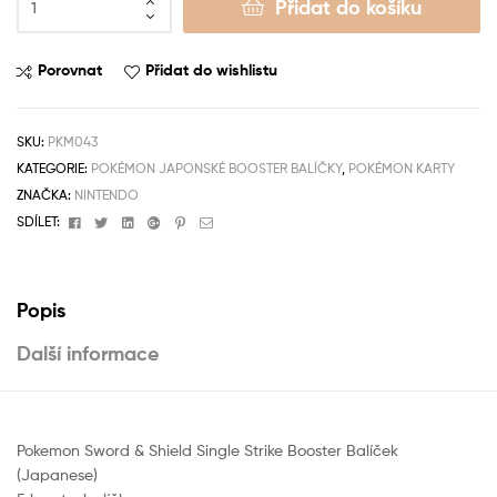
Přidat do košíku
Porovnat
Přidat do wishlistu
SKU:
PKM043
KATEGORIE:
POKÉMON JAPONSKÉ BOOSTER BALÍČKY
,
POKÉMON KARTY
ZNAČKA:
NINTENDO
Facebook
Twitter
Linkedin
Google+
Pinterest
Email
SDÍLET:
Popis
Další informace
Pokemon Sword & Shield Single Strike Booster Balíček
(Japanese)