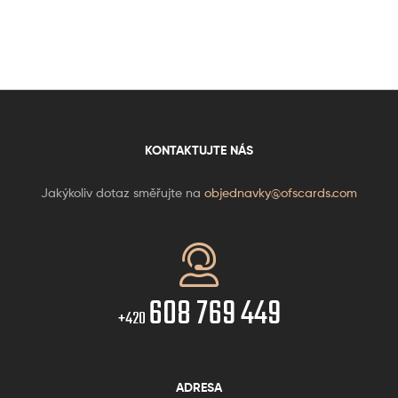
KONTAKTUJTE NÁS
Jakýkoliv dotaz směřujte na
objednavky@ofscards.com
608 769 449
+420
ADRESA