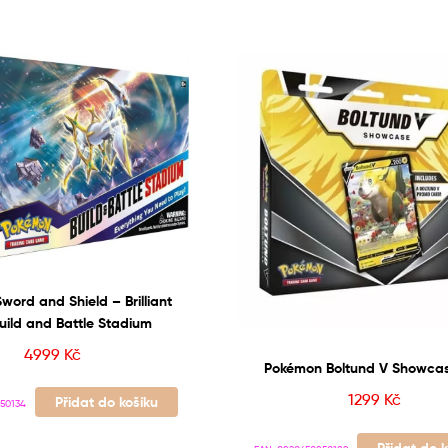
ord and Shield – Brilliant
uild and Battle Stadium
4999
Kč
Pokémon Boltund V Showca
1299
Kč
Přidat do košíku
50134
Přidat do 