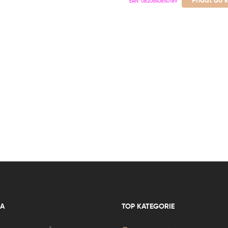
EAN:
0820650850189
A
TOP KATEGORIE