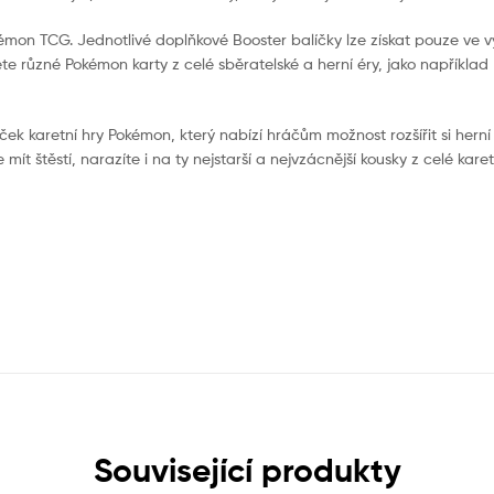
kémon TCG. Jednotlivé doplňkové Booster balíčky lze získat pouze ve
e různé Pokémon karty z celé sběratelské a herní éry, jako například 
ček karetní hry Pokémon, který nabízí hráčům možnost rozšířit si hern
ít štěstí, narazíte i na ty nejstarší a nejvzácnější kousky z celé karetn
Související produkty