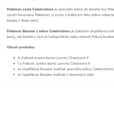
Pokémon sada Celebrations
je speciální edice do karetní hry Po
výročí fenoménu Pokémon, a proto v balíčcích této edice naleznet
kousky z Base setu!
Pokémon Booster z edice Celebrations
je základní doplňkový balí
karty, ale každá z nich je holografická nebo foilová! Pokud budete m
Obsah produktu:
1x Foilová promo karta Lance’s Charizard V
1 x Foilová Jumbo karta Lance’s Charizard V
4x Doplňkový Booster balíček speciální edice Celebrations
2x Doplňkový Booster balíček z klasických edic