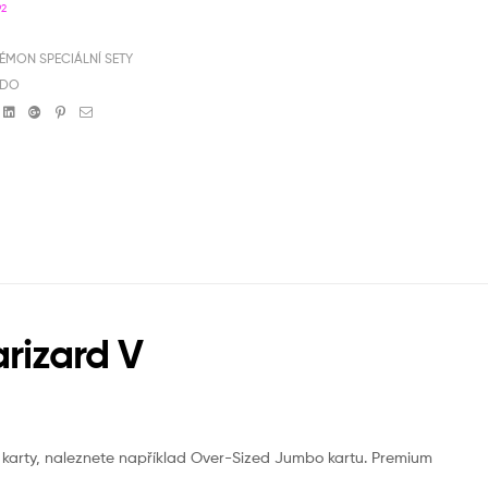
92
ÉMON SPECIÁLNÍ SETY
NDO
book
witter
Linkedin
Google+
Pinterest
Email
rizard V
 karty, naleznete například Over-Sized Jumbo kartu. Premium