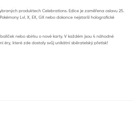
 vybraných produktech Celebrations. Edice je zaměřena oslavu 25.
Pokémony Lvl. X, EX, GX nebo dokonce nejstarší holografické
í balíček nebo sbírku o nové karty. V každém jsou 4 náhodné
í éry, které zde dostaly svůj unikátní sběratelský přetisk!