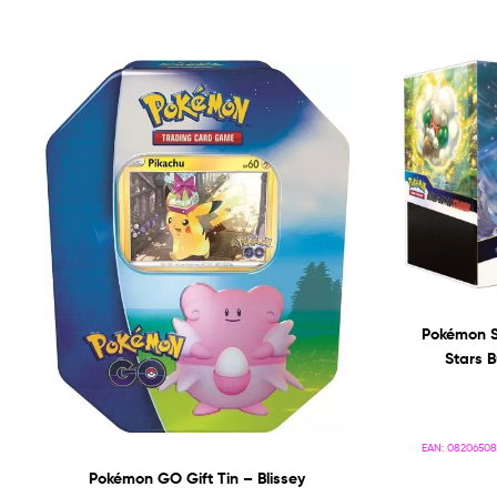
Pokémon Sw
Stars B
EAN:
08206508
Pokémon GO Gift Tin – Blissey