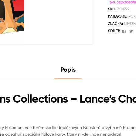
EAN:
08206508093
SKU:
PKM222
KATEGORIE:
POK
ZNAČKA:
NINTE
Face
T
SDÍLET:
Popis
s Collections – Lance’s Cha
í hry Pokémon, ve kterém vedle doplňkových Boosterů a vybrané Promo
 obsahují speciální foilové karty, který nikde jinde nenajdete!