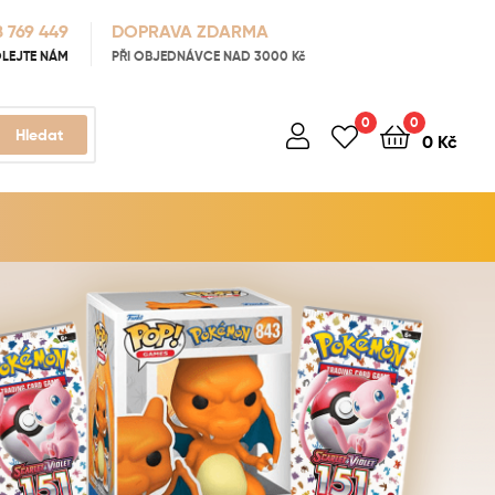
 769 449
DOPRAVA ZDARMA
LEJTE NÁM
PŘI OBJEDNÁVCE NAD 3000 Kč
0
0
Hledat
0
Kč