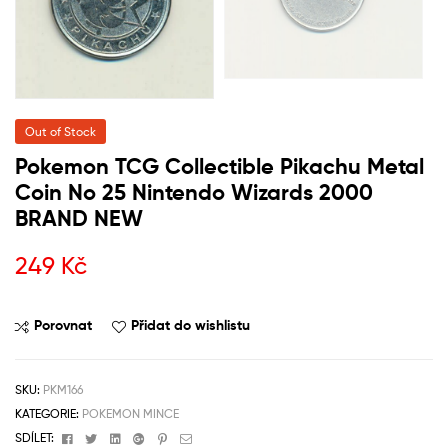
Out of Stock
Pokemon TCG Collectible Pikachu Metal
Coin No 25 Nintendo Wizards 2000
BRAND NEW
249
Kč
Porovnat
Přidat do wishlistu
SKU:
PKM166
KATEGORIE:
POKEMON MINCE
Facebook
Twitter
Linkedin
Google+
Pinterest
Email
SDÍLET: