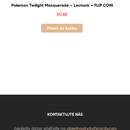
Pokemon Twilight Masquerade – Lechonk – FLIP COIN
30
Kč
Přidat do košíku
KONTAKTUJTE NÁS
Jakýkoliv dotaz směřujte na
objednavky@ofscards.com