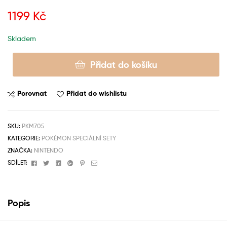
1199
Kč
Skladem
Přidat do košíku
Porovnat
Přidat do wishlistu
SKU:
PKM705
KATEGORIE:
POKÉMON SPECIÁLNÍ SETY
ZNAČKA:
NINTENDO
Facebook
Twitter
Linkedin
Google+
Pinterest
Email
SDÍLET:
Popis