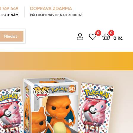
 769 449
DOPRAVA ZDARMA
LEJTE NÁM
PŘI OBJEDNÁVCE NAD 3000 Kč
0
0
Hledat
0
Kč