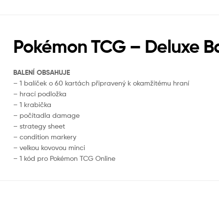
Pokémon TCG – Deluxe Ba
BALENÍ OBSAHUJE
– 1 balíček o 60 kartách připravený k okamžitému hraní
– hrací podložka
– 1 krabička
– počítadla damage
– strategy sheet
– condition markery
– velkou kovovou minci
– 1 kód pro Pokémon TCG Online