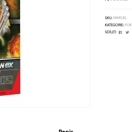
SKU:
PKM530
KATEGORIE:
POK
Face
T
SDÍLET:
Popis