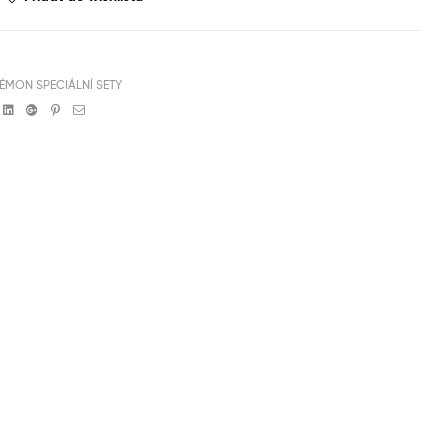
ÉMON SPECIÁLNÍ SETY
book
witter
Linkedin
Google+
Pinterest
Email