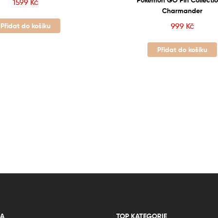
Pokémon GO Pin Collectio
1599
Kč
Charmander
Přidat do košíku
999
Kč
Přidat do košíku
A
TOP KATEGORIE