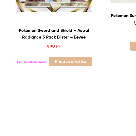
Pokemon Sun
Pokémon Sword and Shield – Astral
Radiance 3 Pack Blister – Eevee
999
Kč
Přidat do košíku
EAN:
0820650850288