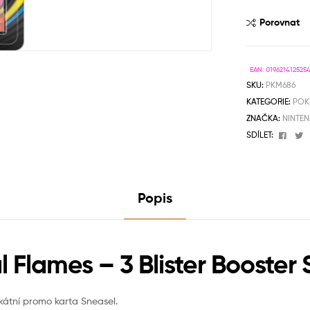
Porovnat
EAN:
019621412525
SKU:
PKM686
KATEGORIE:
POK
ZNAČKA:
NINTE
Face
T
SDÍLET:
Popis
lames – 3 Blister Booster 
kátní promo karta Sneasel.