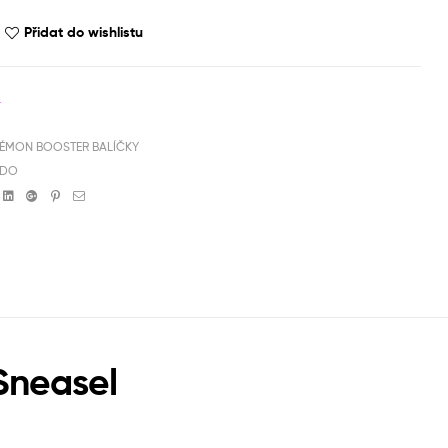
Přidat do wishlistu
4
ÉMON BOOSTER BALÍČKY
NDO
book
witter
Linkedin
Google+
Pinterest
Email
Sneasel