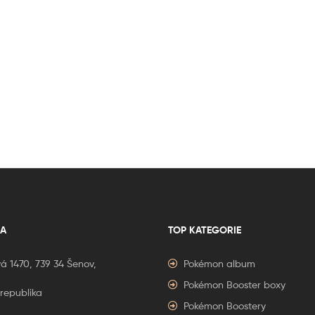
A
TOP KATEGORIE
á 1470, 739 34 Šenov,
Pokémon album
Pokémon Booster boxy
republika
Pokémon Boostery