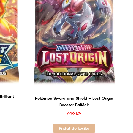
rilliant
Pokémon Sword and Shield – Lost Origin
Booster Balíček
499
Kč
Přidat do košíku