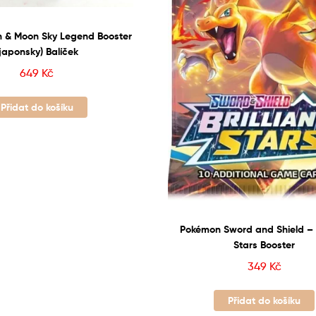
 & Moon Sky Legend Booster
(japonsky) Balíček
649
Kč
Přidat do košíku
Pokémon Sword and Shield – B
Stars Booster
349
Kč
Přidat do košíku