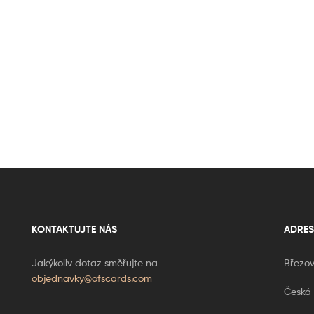
KONTAKTUJTE NÁS
ADRES
Jakýkoliv dotaz směřujte na
Březov
objednavky@ofscards.com
Česká 