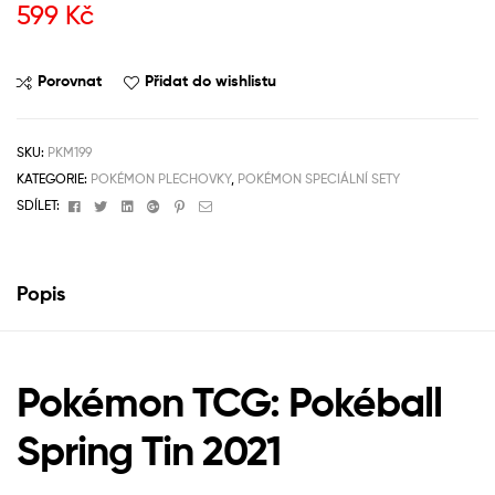
599
Kč
Porovnat
Přidat do wishlistu
SKU:
PKM199
KATEGORIE:
POKÉMON PLECHOVKY
,
POKÉMON SPECIÁLNÍ SETY
Facebook
Twitter
Linkedin
Google+
Pinterest
Email
SDÍLET:
Popis
Pokémon TCG: Pokéball
Spring Tin 2021