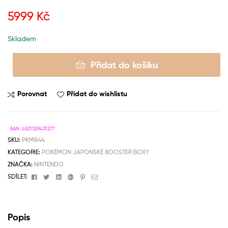
5999
Kč
Skladem
Přidat do košíku
Porovnat
Přidat do wishlistu
EAN:
4521329431277
SKU:
PKM844
KATEGORIE:
POKÉMON JAPONSKÉ BOOSTER BOXY
ZNAČKA:
NINTENDO
Facebook
Twitter
Linkedin
Google+
Pinterest
Email
SDÍLET:
Popis