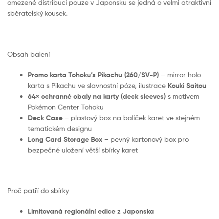
omezené distribuci pouze v Japonsku se jedná o velmi atraktivní
sběratelský kousek.
Obsah balení
Promo karta Tohoku’s Pikachu (260/SV-P)
– mirror holo
karta s Pikachu ve slavnostní póze, ilustrace
Kouki Saitou
64× ochranné obaly na karty (deck sleeves)
s motivem
Pokémon Center Tohoku
Deck Case
– plastový box na balíček karet ve stejném
tematickém designu
Long Card Storage Box
– pevný kartonový box pro
bezpečné uložení větší sbírky karet
Proč patří do sbírky
Limitovaná regionální edice z Japonska