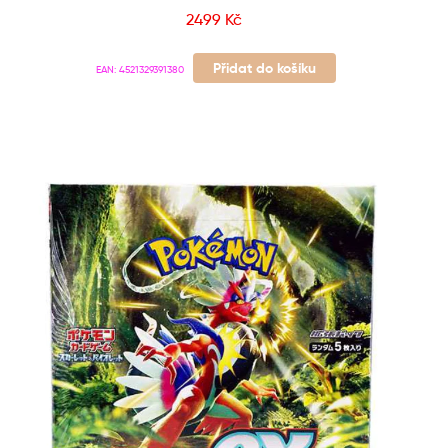
2499
Kč
Přidat do košíku
EAN:
4521329391380