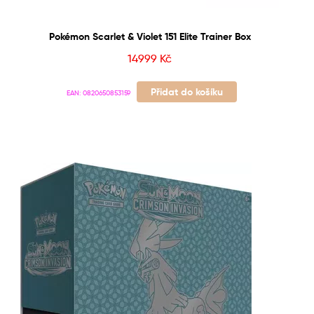
Pokémon Scarlet & Violet 151 Elite Trainer Box
14999
Kč
Přidat do košíku
EAN:
0820650853159