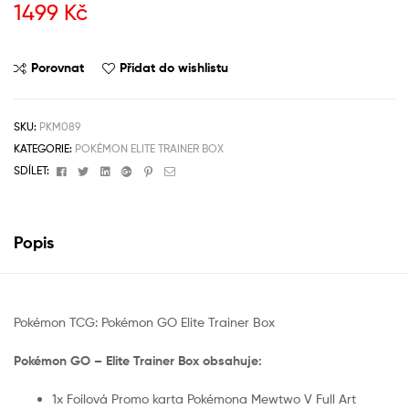
1499
Kč
Porovnat
Přidat do wishlistu
SKU:
PKM089
KATEGORIE:
POKÉMON ELITE TRAINER BOX
Facebook
Twitter
Linkedin
Google+
Pinterest
Email
SDÍLET:
Popis
Pokémon TCG: Pokémon GO Elite Trainer Box
Pokémon GO – Elite Trainer Box obsahuje:
1x Foilová Promo karta Pokémona Mewtwo V Full Art