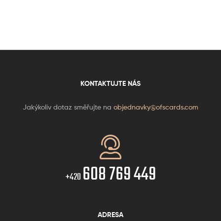
KONTAKTUJTE NÁS
Jakýkoliv dotaz směřujte na
objednavky@ofscards.com
608 769 449
+420
ADRESA