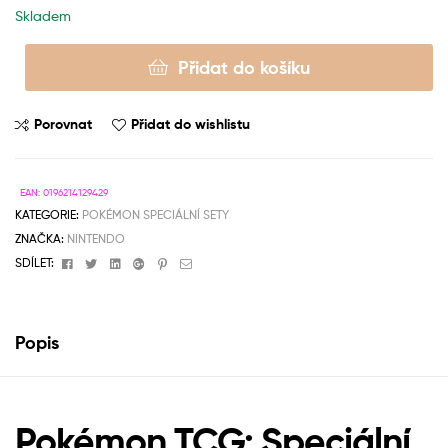
Skladem
Přidat do košíku
Porovnat
Přidat do wishlistu
EAN:
0196214129429
KATEGORIE:
POKÉMON SPECIÁLNÍ SETY
ZNAČKA:
NINTENDO
Facebook
Twitter
Linkedin
Google+
Pinterest
Email
SDÍLET:
Popis
Pokémon TCG: Speciální