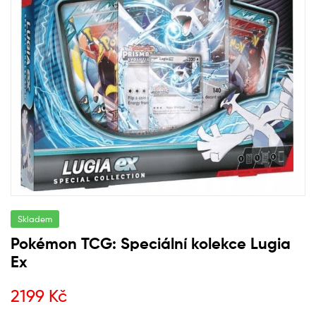
Skladem
Pokémon TCG: Speciální kolekce Lugia
Ex
2199
Kč