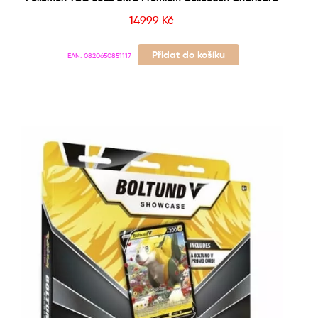
14999
Kč
Přidat do košíku
EAN:
0820650851117