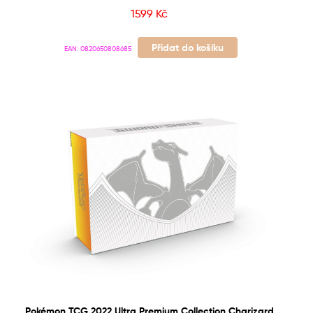
1599
Kč
Přidat do košíku
EAN:
0820650808685
Pokémon TCG 2022 Ultra Premium Collection Charizard