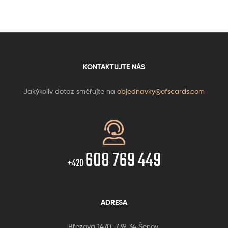
KONTAKTUJTE NÁS
Jakýkoliv dotaz směřujte na
objednavky@ofscards.com
608 769 449
+420
ADRESA
Březová 1470, 739 34 Šenov,