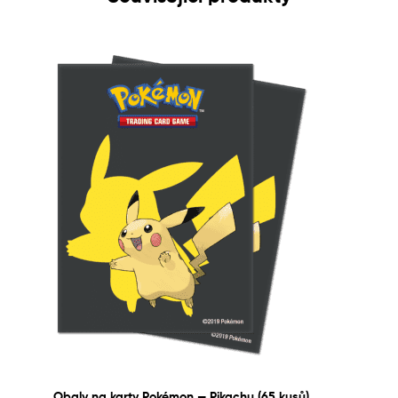
Obaly na karty Pokémon — Pikachu (65 kusů)