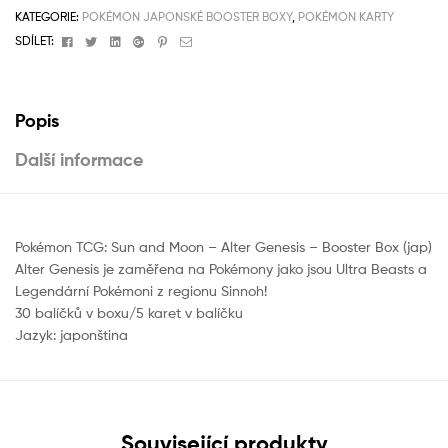
KATEGORIE:
POKÉMON JAPONSKÉ BOOSTER BOXY
,
POKÉMON KARTY
Facebook
Twitter
Linkedin
Google+
Pinterest
Email
SDÍLET:
Popis
Další informace
Pokémon TCG: Sun and Moon – Alter Genesis – Booster Box (jap)
Alter Genesis je zaměřena na Pokémony jako jsou Ultra Beasts a
Legendární Pokémoni z regionu Sinnoh!
30 balíčků v boxu/5 karet v balíčku
Jazyk: japonština
Související produkty