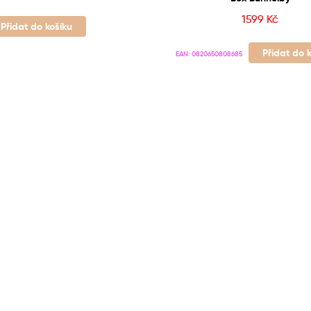
1599
Kč
Přidat do košíku
Přidat do 
EAN:
0820650808685