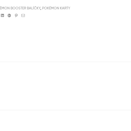
ÉMON BOOSTER BALÍČKY
,
POKÉMON KARTY
book
witter
Linkedin
Google+
Pinterest
Email