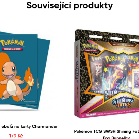
Související produkty
 obalů na karty Charmander
Pokémon TCG SWSH Shining Fate
179
Kč
Box Bunnelby