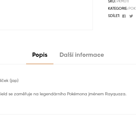
SKU:
PKM011
KATEGORIE:
POK
Face
T
SDÍLET:
Popis
Další informace
ček (jap)
 Shield se zaměřuje na legendárního Pokémona jménem Rayquaza.