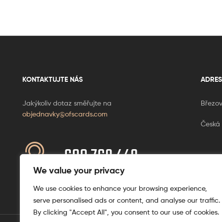
KONTAKTUJTE NÁS
ADRES
Jakýkoliv dotaz směřujte na
Březov
objednavky@ofscards.com
Česká 
608 769 449
Ponděl
+420
We value your privacy
We use cookies to enhance your browsing experience,
serve personalised ads or content, and analyse our traffic.
By clicking "Accept All", you consent to our use of cookies.