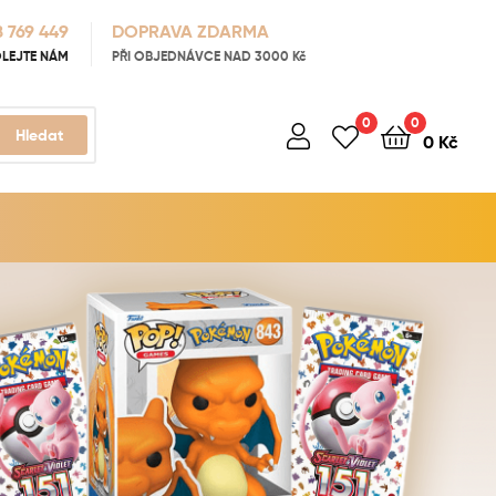
 769 449
DOPRAVA ZDARMA
LEJTE NÁM
PŘI OBJEDNÁVCE NAD 3000 Kč
0
0
Hledat
0
Kč