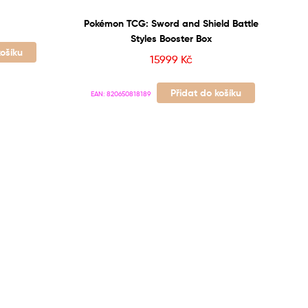
Pokémon TCG: Sword and Shield Battle
Styles Booster Box
košíku
15999
Kč
Přidat do košíku
EAN:
820650818189