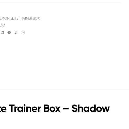
ÉMON ELITE TRAINER BOX
NDO
book
witter
Linkedin
Google+
Pinterest
Email
te Trainer Box – Shadow