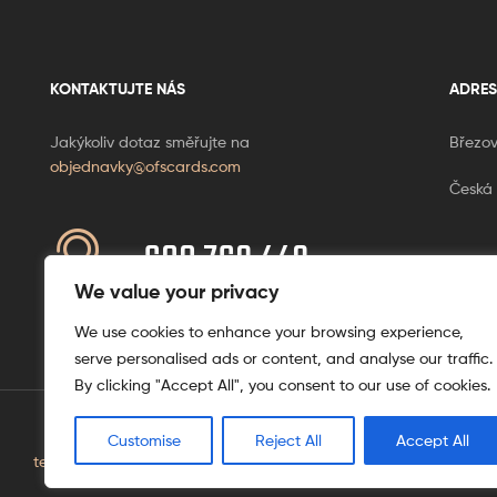
KONTAKTUJTE NÁS
ADRES
Jakýkoliv dotaz směřujte na
Březov
objednavky@ofscards.com
Česká 
608 769 449
Ponděl
+420
We value your privacy
We use cookies to enhance your browsing experience,
serve personalised ads or content, and analyse our traffic.
By clicking "Accept All", you consent to our use of cookies.
Customise
Reject All
Accept All
tento web je vytvořen úplnějinak