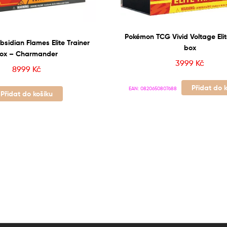
Pokémon TCG Vivid Voltage Elit
sidian Flames Elite Trainer
box
ox – Charmander
3999
Kč
8999
Kč
Přidat do 
EAN:
0820650807688
Přidat do košíku