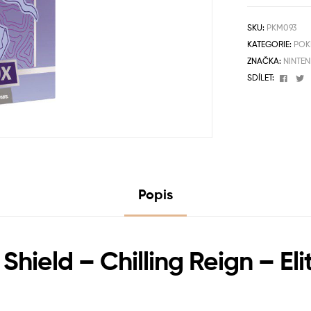
SKU:
PKM093
KATEGORIE:
POK
ZNAČKA:
NINTE
Face
T
SDÍLET:
Popis
ield – Chilling Reign – Eli