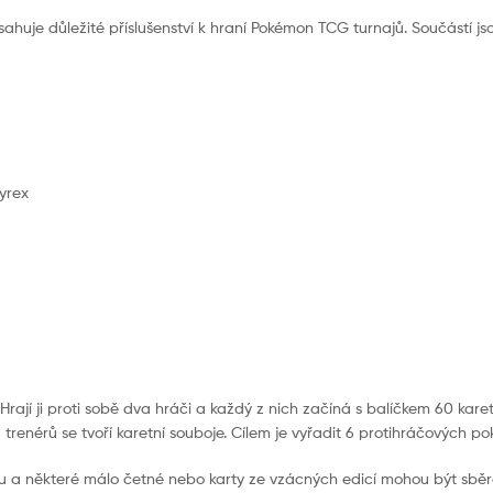
ahuje důležité příslušenství k hraní Pokémon TCG turnajů. Součástí jso
yrex
jí ji proti sobě dva hráči a každý z nich začíná s balíčkem 60 karet.
trenérů se tvoří karetní souboje. Cílem je vyřadit 6 protihráčových p
tu a některé málo četné nebo karty ze vzácných edicí mohou být sběr