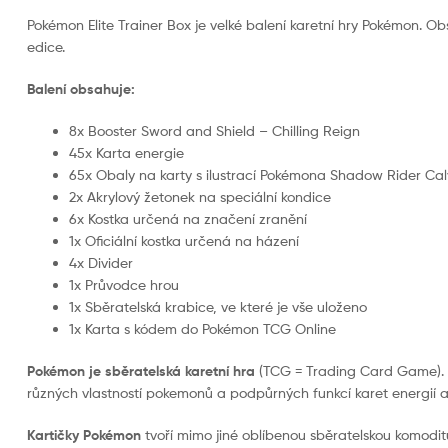
Pokémon Elite Trainer Box je velké balení karetní hry Pokémon. Obs
edice.
Balení obsahuje:
8x Booster Sword and Shield – Chilling Reign
45x Karta energie
65x Obaly na karty s ilustrací Pokémona Shadow Rider Cal
2x Akrylový žetonek na speciální kondice
6x Kostka určená na značení zranění
1x Oficiální kostka určená na házení
4x Divider
1x Průvodce hrou
1x Sběratelská krabice, ve které je vše uloženo
1x Karta s kódem do Pokémon TCG Online
Pokémon je sběratelská karetní hra
(TCG = Trading Card Game). Hra
různých vlastností pokemonů a podpůrných funkcí karet energií a 
Kartičky Pokémon
tvoří mimo jiné oblíbenou sběratelskou komodi