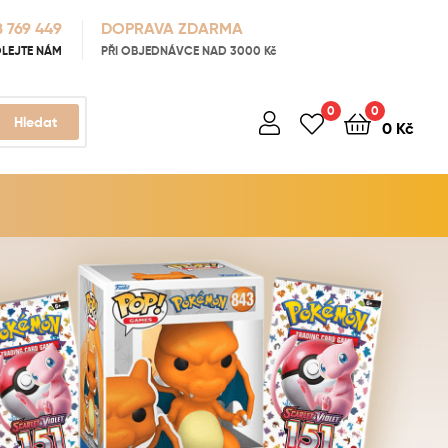
 769 449
DOPRAVA ZDARMA
LEJTE NÁM
PŘI OBJEDNÁVCE NAD 3000 Kč
0
0
Hledat
0
Kč