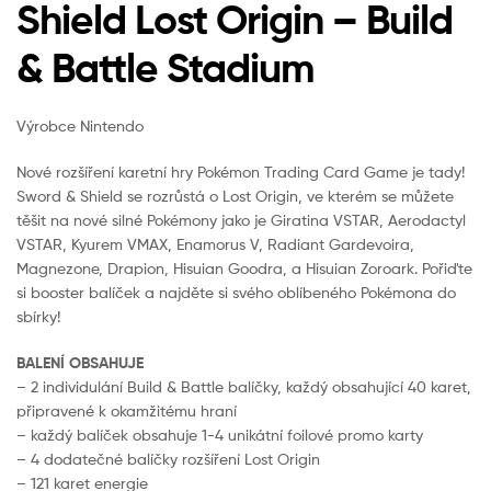
Shield Lost Origin – Build
& Battle Stadium
Výrobce Nintendo
Nové rozšíření karetní hry Pokémon Trading Card Game je tady!
Sword & Shield se rozrůstá o Lost Origin, ve kterém se můžete
těšit na nové silné Pokémony jako je Giratina VSTAR, Aerodactyl
VSTAR, Kyurem VMAX, Enamorus V, Radiant Gardevoira,
Magnezone, Drapion, Hisuian Goodra, a Hisuian Zoroark. Pořiďte
si booster balíček a najděte si svého oblíbeného Pokémona do
sbírky!
BALENÍ OBSAHUJE
– 2 individulání Build & Battle balíčky, každý obsahující 40 karet,
připravené k okamžitému hraní
– každý balíček obsahuje 1-4 unikátní foilové promo karty
– 4 dodatečné balíčky rozšíření Lost Origin
– 121 karet energie