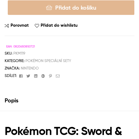
Přidat do košíku
Porovnat
Přidat do wishlistu
EAN:
0820650850721
SKU:
PKM119
KATEGORIE:
POKÉMON SPECIÁLNÍ SETY
ZNAČKA:
NINTENDO
Facebook
Twitter
Linkedin
Google+
Pinterest
Email
SDÍLET:
Popis
Pokémon TCG: Sword &