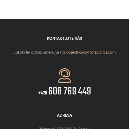
KONTAKTUJTE NÁS
Jakýkoliv dotaz směřujte na
objednavky@ofscards.com
608 769 449
+420
ADRESA
Březová 1470, 739 34 Šenov,