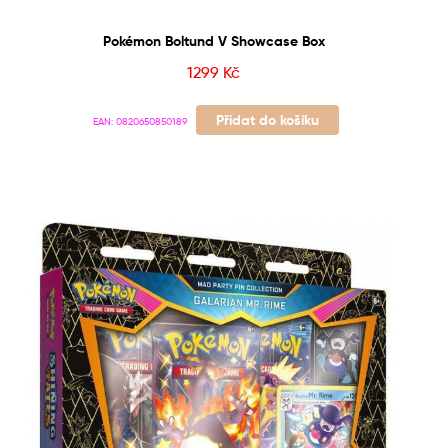
Pokémon Boltund V Showcase Box
1299
Kč
Přidat do košíku
EAN:
0820650850189