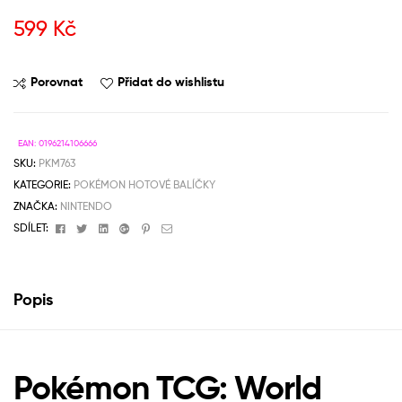
599
Kč
Porovnat
Přidat do wishlistu
EAN:
0196214106666
SKU:
PKM763
KATEGORIE:
POKÉMON HOTOVÉ BALÍČKY
ZNAČKA:
NINTENDO
Facebook
Twitter
Linkedin
Google+
Pinterest
Email
SDÍLET:
Popis
Pokémon TCG: World