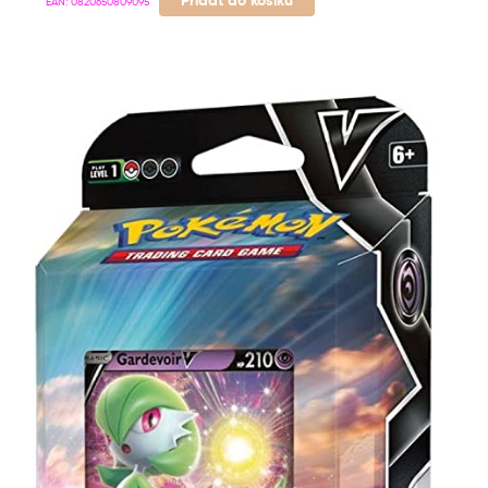
Přidat do košíku
EAN:
0820650809095