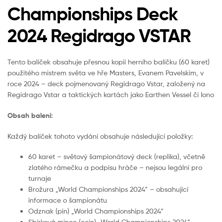
Championships Deck
2024 Regidrago VSTAR
Tento balíček obsahuje přesnou kopií herního balíčku (60 karet)
použitého mistrem světa ve hře Masters, Evanem Pavelskim, v
roce 2024 – deck pojmenovaný Regidrago Vstar, založený na
Regidrago Vstar a taktických kartách jako Earthen Vessel či Iono
Obsah balení:
Každý balíček tohoto vydání obsahuje následující položky:
60 karet – světový šampionátový deck (replika), včetně
zlatého rámečku a podpisu hráče – nejsou legální pro
turnaje
Brožura „World Championships 2024“ – obsahující
informace o šampionátu
Odznak (pin) „World Championships 2024“
Sbírková mince (coin) „World Championships 2024“