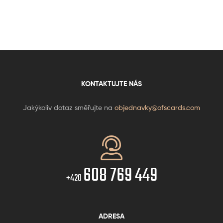
KONTAKTUJTE NÁS
Jakýkoliv dotaz směřujte na
objednavky@ofscards.com
608 769 449
+420
ADRESA