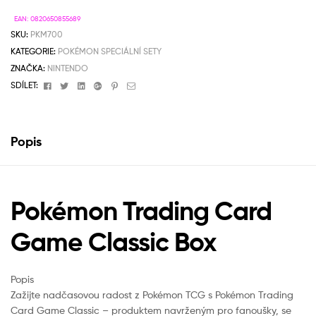
EAN:
0820650855689
SKU:
PKM700
KATEGORIE:
POKÉMON SPECIÁLNÍ SETY
ZNAČKA:
NINTENDO
Facebook
Twitter
Linkedin
Google+
Pinterest
Email
SDÍLET:
Popis
Pokémon Trading Card
Game Classic Box
Popis
Zažijte nadčasovou radost z Pokémon TCG s Pokémon Trading
Card Game Classic – produktem navrženým pro fanoušky, se