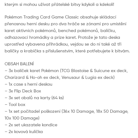
kterým si mohou užívat přátelské bitvy kdykoli a kdekoli!
Pokémon Trading Card Game Classic obsahuje skládací
přenosnou herní desku pro dva hráče se zónami pro umístění
karet aktivních pokémonů, benched pokémonů, balíčku,
odhazovací hromádky a prize karet. Protože je tato deska
uprostřed vybavena přihrádkou, vejdou se do ní také až tři
balíčky a krabička s příslušenstvím, které potřebujete k bitvám.
OBSAH BALENÍ
– 3x balíček karet Pokémon (TCG Blastoise & Suicune ex deck,
Charizard & Ho-oh ex deck, Venusaur & Lugia ex deck)
– 1x case s herní deskou
– 3x Flip Deck Box
– 3x set obalů na karty (64 ks)
– Tool box
– 1x set počítadel poškození (36x 10 Damage, 18x 50 Damage,
10x 100 Damage)
– 2x set ukazatele kondice
– 2x kovová kulička