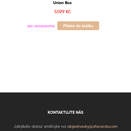
Union Box
5599
Kč
Přidat do košíku
EAN:
0820650809156
KONTAKTUJTE NÁS
Jakýkoliv dotaz směřujte na
objednavky@ofscards.com