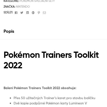
KATEGORIE:
POKÉMON SPECIÁLNÍ SETY
ZNAČKA:
NINTENDO
Facebook
Twitter
Linkedin
Google+
Pinterest
Email
SDÍLET:
Popis
Pokémon Trainers Toolkit
2022
Balení Pokémon Trainers Toolkit 2022 obsahuje:
Přes 50 užitečných Trainer’s karet pro stavbu balíčku
Dvě kopie podpůrné Pokémon karty Lumineon V